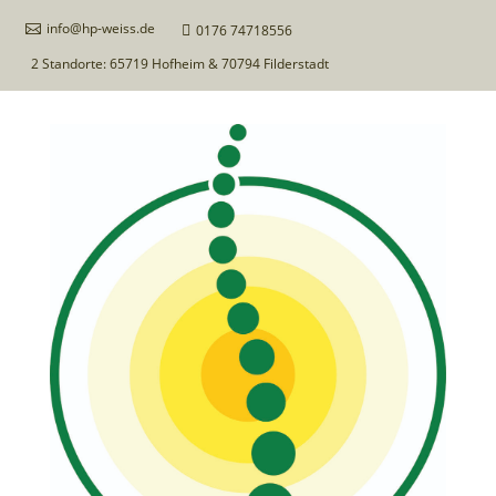
info@hp-weiss.de

0176 74718556

2 Standorte: 65719 Hofheim & 70794 Filderstadt