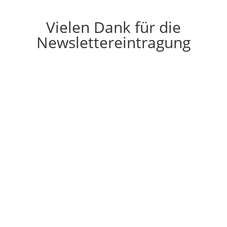
Vielen Dank für die
Newslettereintragung
Ich verspreche Ihnen Sie nur bei
wirklich wichtigen
Ankündigungen oder
Veranstaltungen zu informieren.
Ehrenwort!
Für das Videogeschenk einfach auf das Bild klicken
und schon können Sie sich dieses Video anschauen
und besser noch: Mitmachen!
Ich wünsche Ihnen nur das Beste und freue mich,
wenn ich Sie in Ihrem Leben begleiten darf. Mit