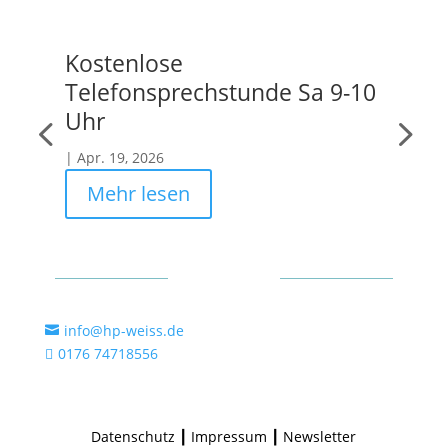
Kostenlose
Be
Telefonsprechstunde Sa 9-10
Wa
Uhr
|
F
|
Apr. 19, 2026
Mehr lesen
Kontakt
info@hp-weiss.de

0176 74718556

Datenschutz
┃
Impressum
┃
Newsletter