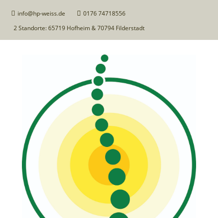
info@hp-weiss.de
0176 74718556


2 Standorte: 65719 Hofheim & 70794 Filderstadt