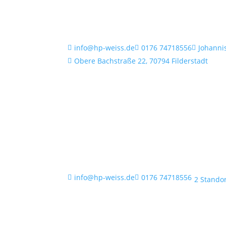
info@hp-weiss.de
0176 74718556
Johanni



Obere Bachstraße 22, 70794 Filderstadt

info@hp-weiss.de
0176 74718556


2 Stando