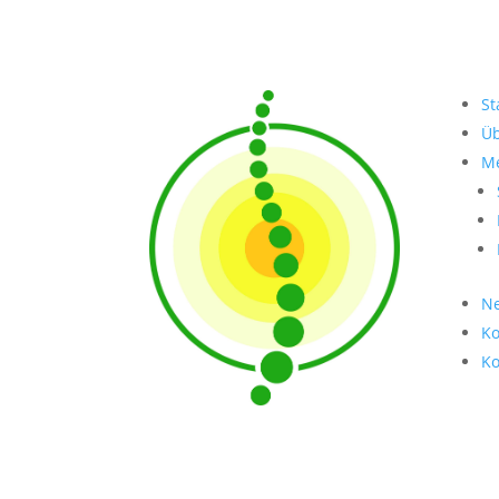
St
Üb
Me
Ne
Ko
Ko